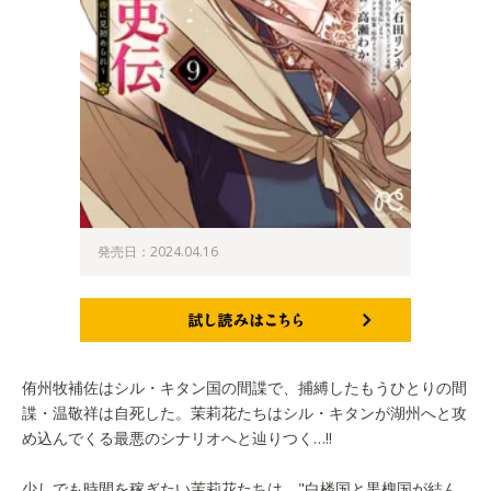
発売日：2024.04.16
試し読みはこちら
侑州牧補佐はシル・キタン国の間諜で、捕縛したもうひとりの間
諜・温敬祥は自死した。茉莉花たちはシル・キタンが湖州へと攻
め込んでくる最悪のシナリオへと辿りつく…!!
少しでも時間を稼ぎたい茉莉花たちは、"白楼国と黒槐国が結ん