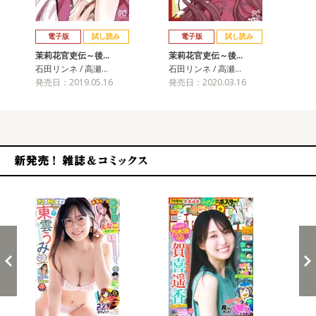
戻る
進む
電子版
試し読み
電子版
試し読み
茉莉花官吏伝～後…
茉莉花官吏伝～後…
茉
石田リンネ / 高瀬…
石田リンネ / 高瀬…
石田
発売日：2019.05.16
発売日：2020.03.16
発売
新発売！雑誌&コミックス