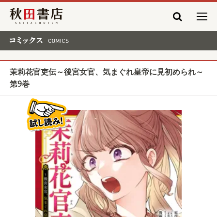
秋田書店
コミックス COMICS
茉莉花官吏伝～後宮女官、気まぐれ皇帝に見初められ～
第9巻