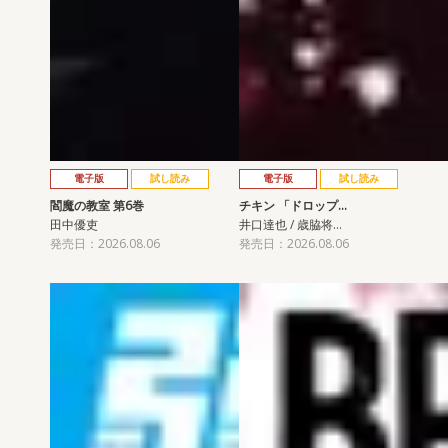
電子版
試し読み
電子版
試し読み
閻魔の教室 第6巻
チキン 「ドロップ…
田中優吏
井口達也 / 歳脇将…
発売日：2026.08.06
発売日：2026.08.06