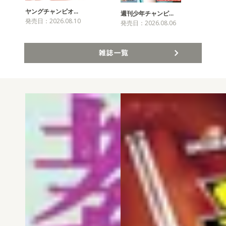
ヤングチャンピオ…
チャ
週刊少年チャンピ…
発売日：2026.08.10
発売
発売日：2026.08.06
雑誌一覧