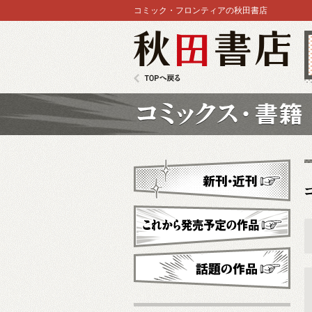
コミック・フロンティアの秋田書店
秋田書店
TOPへ戻る
コミックス
新刊・近刊
これから発売予定
話題の作品