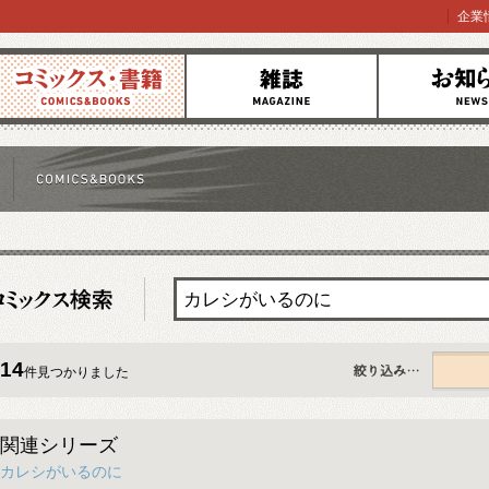
企業
コミックス
雑誌
お知らせ
14
件見つかりました
すべて
関連シリーズ
カレシがいるのに