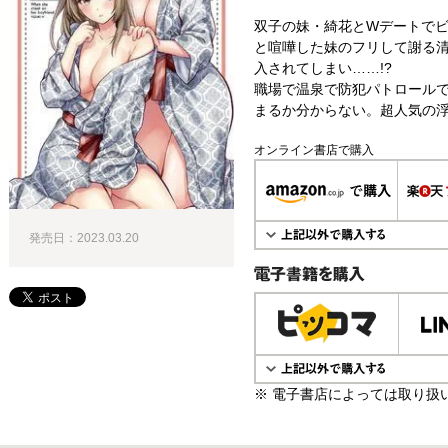
双子の妹・綺花とWデートで
と喧嘩した妹のフリして謝る
入されてしまい……!?
職場で温泉で防犯パトロール
まるか分からない。超人気の浮
オンライン書店で購入
発売日：2023.03.20
電子書籍で購入
※ 電子書店によっては取り扱