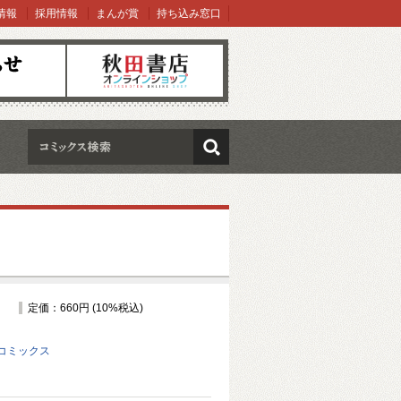
情報
採用情報
まんが賞
持ち込み窓口
オンラインショップ
検索
定価：660円 (10%税込)
コミックス