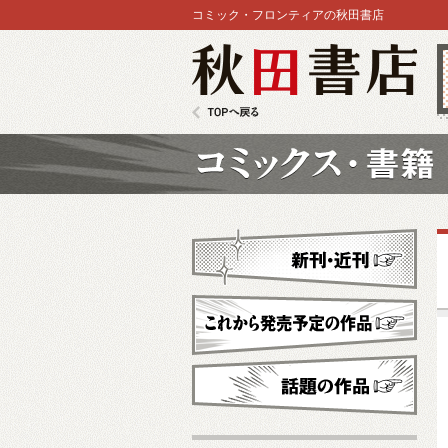
コミック・フロンティアの秋田書店
秋田書店
TOPへ戻る
コミックス
新刊・近刊
これから発売予定
話題の作品