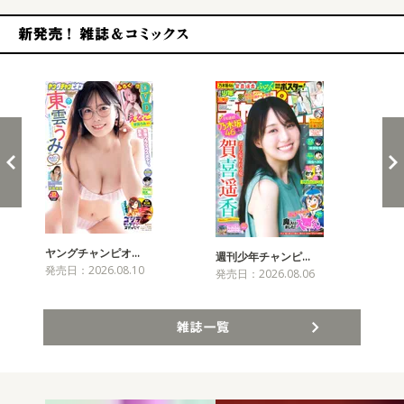
新発売！雑誌&コミックス
ヤングチャンピオ…
チャ
週刊少年チャンピ…
発売日：2026.08.10
発売
発売日：2026.08.06
雑誌一覧