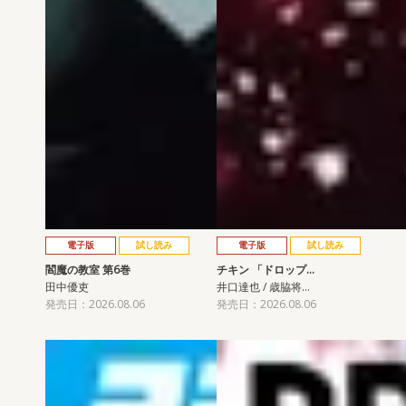
電子版
試し読み
電子版
試し読み
閻魔の教室 第6巻
チキン 「ドロップ…
田中優吏
井口達也 / 歳脇将…
発売日：2026.08.06
発売日：2026.08.06