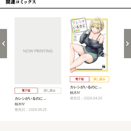
関連コミックス
戻る
進む
電子版
試し読み
カレシがいるのに …
カ
電子版
試し読み
柚木N’
柚木
発売日：2026.04.20
発売
カレシがいるのに …
柚木N’
発売日：2026.09.25