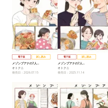
電子版
試し読み
電子版
試し読み
メゾンプアナの7人…
メゾンプアナの7人…
オトクニ
オトクニ
発売日：2026.07.15
発売日：2025.11.14