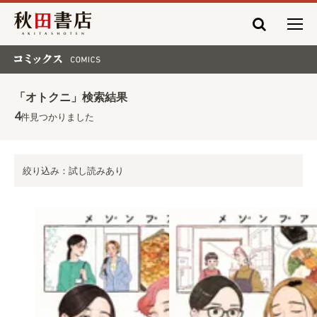
秋田書店
コミックス COMICS
「オトクニ」検索結果
4
件見つかりました
絞り込み：試し読みあり