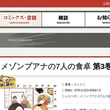
企業
コミックス
雑誌
お知らせ
メゾンプアナの7人の食卓
第3
著者：
オトクニ
ISBN：978-4-253-00667-5
試し読み！
シリーズ：
メゾンプアナの7人の