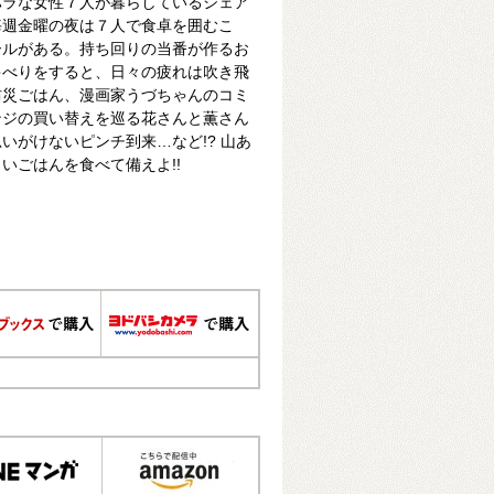
バラな女性７人が暮らしているシェア
毎週金曜の夜は７人で食卓を囲むこ
ールがある。持ち回りの当番が作るお
ゃべりをすると、日々の疲れは吹き飛
防災ごはん、漫画家うづちゃんのコミ
ンジの買い替えを巡る花さんと薫さん
いがけないピンチ到来…など!? 山あ
いごはんを食べて備えよ!!