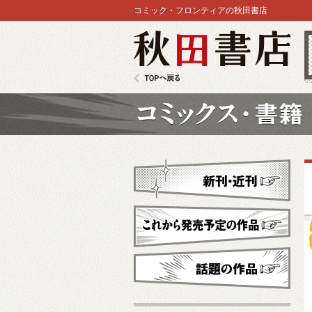
コミック・フロンティアの秋田書店
秋田書店
TOPへ戻る
コミックス
新刊・近刊
これから発売予定
話題の作品