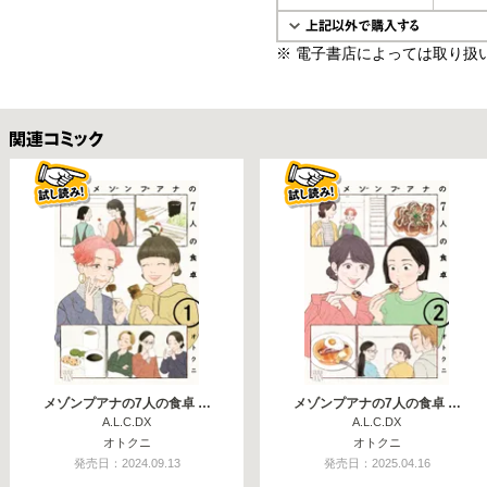
※ 電子書店によっては取り扱
関連コミックス
メゾンプアナの7人の食卓 …
メゾンプアナの7人の食卓 …
A.L.C.DX
A.L.C.DX
オトクニ
オトクニ
発売日：2024.09.13
発売日：2025.04.16