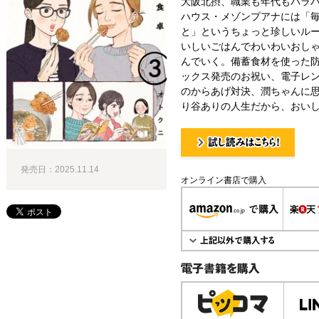
大阪北摂、職業も年代もバラ
ハウス・メゾンプアナには「
と」というちょっと珍しいル
いしいごはんでわいわいおし
んでいく。備蓄食材を使った
ックス発売のお祝い、電子レ
のからあげ対決、潤ちゃんに思
り谷ありの人生だから、おいし
試し読み！
発売日：2025.11.14
オンライン書店で購入
電子書籍で購入