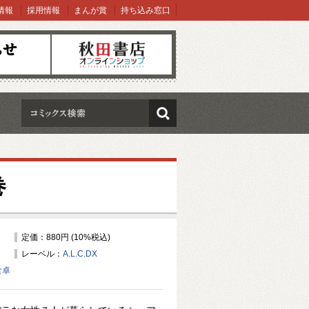
情報
採用情報
まんが賞
持ち込み窓口
オンラインショップ
検索
巻
定価：880円 (10%税込)
レーベル：
A.L.C.DX
食卓