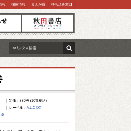
情報
採用情報
まんが賞
持ち込み窓口
オンラインショップ
検索
巻
定価：880円 (10%税込)
レーベル：
A.L.C.DX
食卓