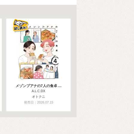
メゾンプアナの7人の食卓 …
A.L.C.DX
オトクニ
発売日：2026.07.15