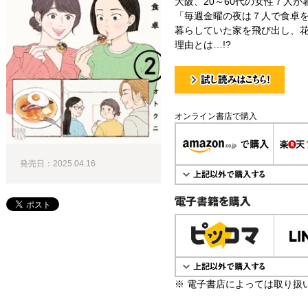
大阪、20～60代の女性７人
「毎週金曜の夜は７人で食卓を
暮らしていた家を飛び出し、
理由とは…!?
試し読み！
オンライン書店で購入
発売日：2025.04.16
電子書籍で購入
※ 電子書店によっては取り扱