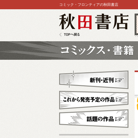
コミック・フロンティアの秋田書店
秋田書店
TOPへ戻る
コミックス
新刊・近刊
これから発売予定
話題の作品