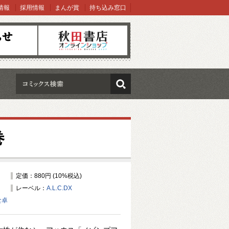
情報
採用情報
まんが賞
持ち込み窓口
オンラインショップ
検索
巻
定価：880円 (10%税込)
レーベル：
A.L.C.DX
食卓