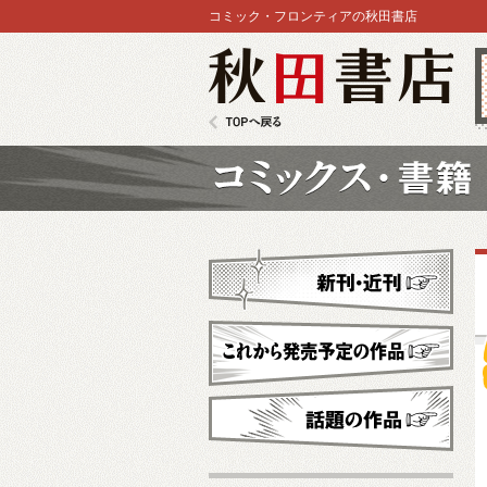
コミック・フロンティアの秋田書店
秋田書店
TOPへ戻る
コミックス
新刊・近刊
これから発売予定
話題の作品