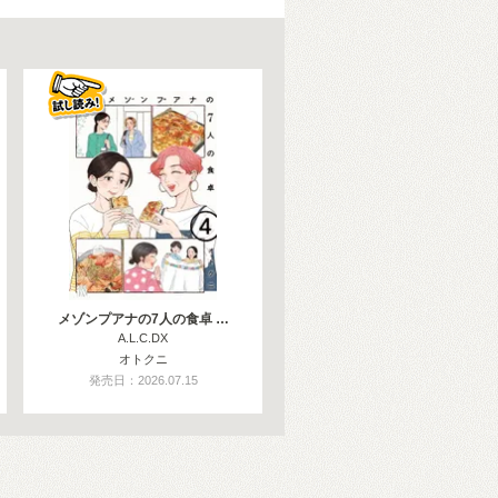
メゾンプアナの7人の食卓 …
A.L.C.DX
オトクニ
発売日：2026.07.15