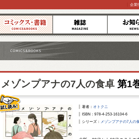
企業
コミックス
雑誌
お知らせ
メゾンプアナの7人の食卓
第1
著者：
オトクニ
ISBN：978-4-253-16104-6
試し読み！
シリーズ：
メゾンプアナの7人の