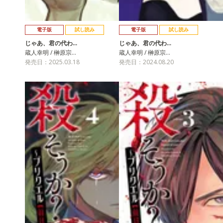
電子版
試し読み
電子版
試し読み
じゃあ、君の代わ…
じゃあ、君の代わ…
蔵人幸明 / 榊原宗…
蔵人幸明 / 榊原宗…
発売日：2025.03.18
発売日：2024.08.20