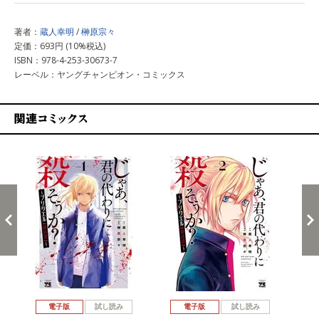
著者：
蔵人幸明
/
榊原宗々
定価：693円 (10%税込)
ISBN：978-4-253-30673-7
レーベル：ヤングチャンピオン・コミックス
関連コミックス
戻る
進む
電子版
試し読み
電子版
試し読み