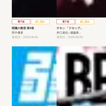
電子版
試し読み
電子版
試し読み
閻魔の教室 第6巻
チキン 「ドロップ…
田中優吏
井口達也 / 歳脇将…
発売日：2026.08.06
発売日：2026.08.06