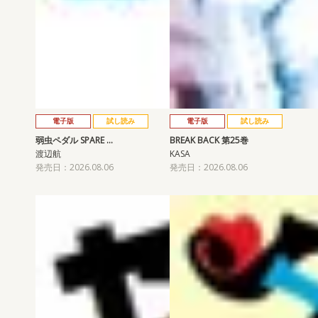
電子版
試し読み
電子版
試し読み
弱虫ペダル SPARE …
BREAK BACK 第25巻
渡辺航
KASA
発売日：2026.08.06
発売日：2026.08.06