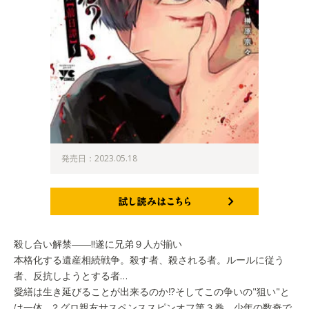
発売日：2023.05.18
試し読みはこちら
殺し合い解禁――‼遂に兄弟９人が揃い
本格化する遺産相続戦争。殺す者、殺される者。ルールに従う
者、反抗しようとする者…
愛繕は生き延びることが出来るのか⁉そしてこの争いの"狙い"と
は一体…？グロ親友サスペンススピンオフ第３巻。少年の数奇で