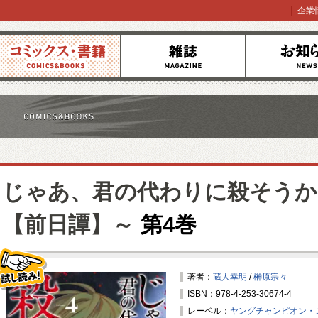
企業
コミックス
雑誌
お知らせ
じゃあ、君の代わりに殺そうか
【前日譚】～
第4巻
著者：
蔵人幸明
/
榊原宗々
ISBN：978-4-253-30674-4
試し読み！
レーベル：
ヤングチャンピオン・