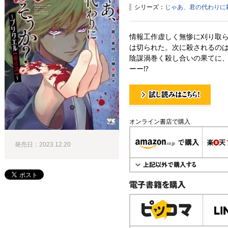
シリーズ：
じゃあ、君の代わりに
情報工作虚しく無惨に刈り取
は切られた。次に殺されるの
陰謀渦巻く殺し合いの果てに
ーー⁉
試し読み！
オンライン書店で購入
発売日：2023.12.20
電子書籍で購入