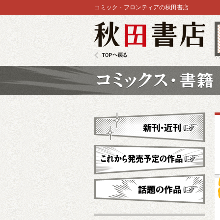
コミック・フロンティアの秋田書店
秋田書店
TOPへ戻る
コミックス
新刊・近刊
これから発売予定
話題の作品