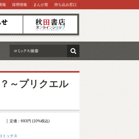
情報
採用情報
まんが賞
持ち込み窓口
オンラインショップ
検索
？～プリクエル
定価：693円 (10%税込)
コミックス