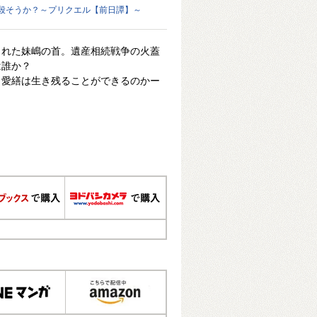
殺そうか？～プリクエル【前日譚】～
られた妹嶋の首。遺産相続戦争の火蓋
は誰か？
、愛繕は生き残ることができるのかー