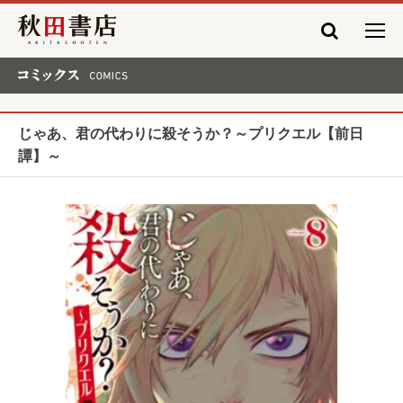
秋田書店
コミックス COMICS
じゃあ、君の代わりに殺そうか？～プリクエル【前日
譚】～