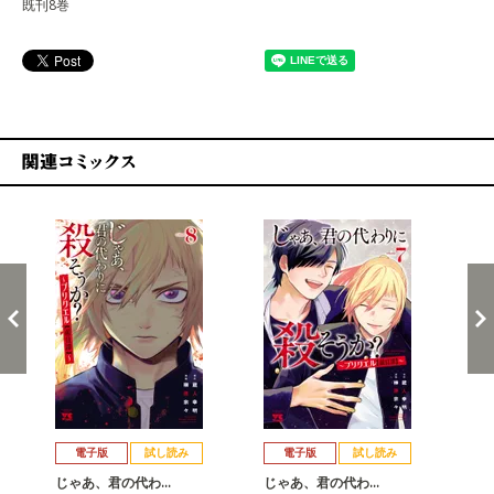
既刊8巻
関連コミックス
戻る
進む
電子版
試し読み
電子版
試し読み
じゃあ、君の代わ…
じゃあ、君の代わ…
じ