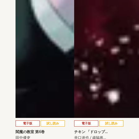
電子版
試し読み
電子版
試し読み
閻魔の教室 第6巻
チキン 「ドロップ…
田中優吏
井口達也 / 歳脇将…