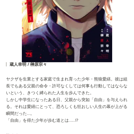
蔵人幸明 / 榊原宗々
ヤクザを生業とする家庭で生まれ育った少年・熊狼愛繕。彼は組
長でもある父親の命令・許可なくしては何事も行動してはならな
いという、きつく縛られた人生を歩んできた。
しかし中学生になったある日、父親から突如「自由」を与えられ
る。それは愛繕にとって、恐ろしくも狂おしい人生の幕が上がる
瞬間だった…。
「自由」を得た少年が歩む道とは……!?