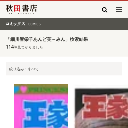
秋田書店
コミックス COMICS
「細川智栄子あんど芙～みん」検索結果
114
件見つかりました
絞り込み：すべて