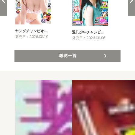
ヤングチャンピオ…
チャ
週刊少年チャンピ…
発売日：2026.08.10
発売
発売日：2026.08.06
雑誌一覧