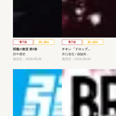
電子版
試し読み
電子版
試し読み
閻魔の教室 第6巻
チキン 「ドロップ…
田中優吏
井口達也 / 歳脇将…
発売日：2026.08.06
発売日：2026.08.06