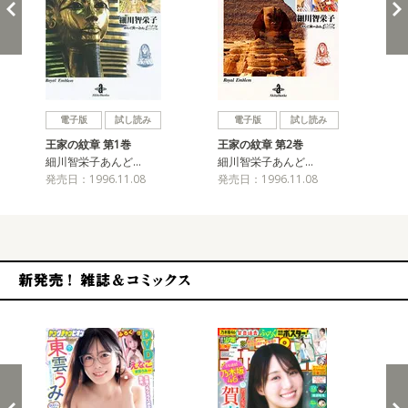
戻る
進む
電子版
試し読み
電子版
試し読み
王家の紋章 第1巻
王家の紋章 第2巻
王
細川智栄子あんど…
細川智栄子あんど…
細
発売日：1996.11.08
発売日：1996.11.08
発売
新発売！雑誌&コミックス