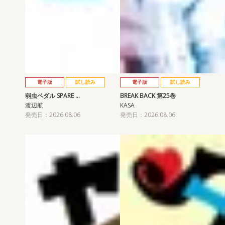
電子版
試し読み
電子版
試し読み
弱虫ペダル SPARE …
BREAK BACK 第25巻
渡辺航
KASA
発売日：2026.08.06
発売日：2026.08.06