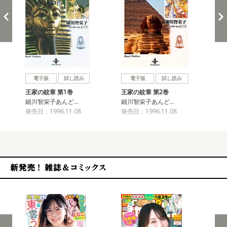
戻る
進む
電子版
試し読み
電子版
試し読み
王家の紋章 第1巻
王家の紋章 第2巻
王
細川智栄子あんど…
細川智栄子あんど…
細
発売日：1996.11.08
発売日：1996.11.08
発売
新発売！雑誌&コミックス