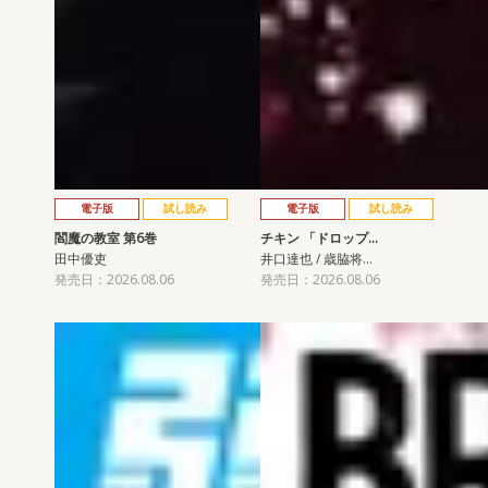
電子版
試し読み
電子版
試し読み
閻魔の教室 第6巻
チキン 「ドロップ…
田中優吏
井口達也 / 歳脇将…
発売日：2026.08.06
発売日：2026.08.06