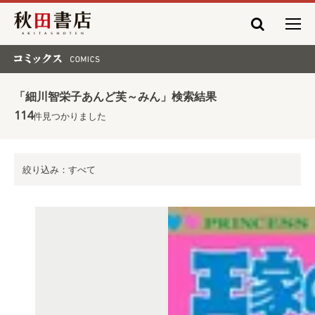
秋田書店
コミックス COMICS
「細川智栄子あんど芙～みん」検索結果
114
件見つかりました
絞り込み：すべて