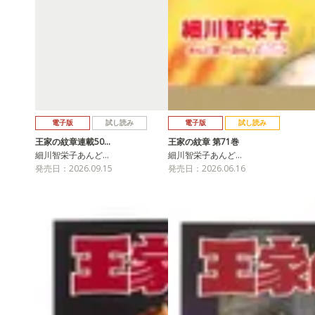
電子版
試し読み
電子版
試し読み
王家の紋章連載50…
王家の紋章 第71巻
細川智栄子あんど…
細川智栄子あんど…
発売日：2026.09.15
発売日：2026.06.16