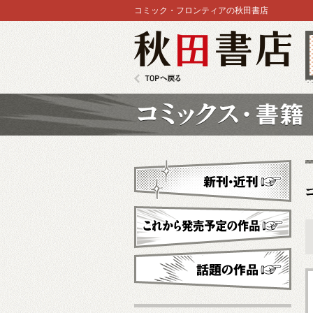
コミック・フロンティアの秋田書店
秋田書店
TOPへ戻る
コミックス
新刊・近刊
これから発売予定
話題の作品