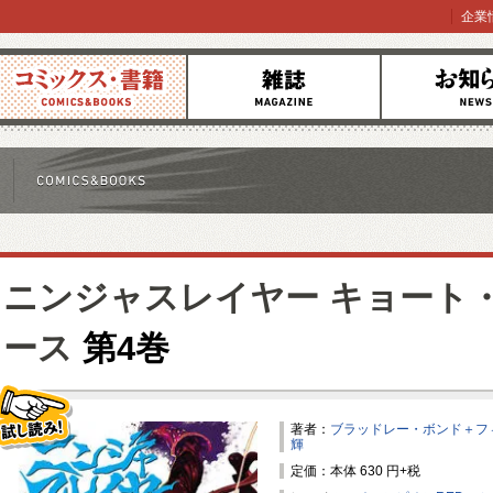
企業
コミックス
雑誌
お知らせ
ニンジャスレイヤー キョート
ース
第4巻
著者：
ブラッドレー・ボンド＋フ
輝
試し読み！
定価：本体 630 円+税