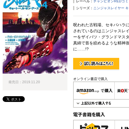
レーベル：
チャンピオンREDコ
シリーズ：
ニンジャスレイヤー 
呪われた古戦場、セキバハラ
されているのはニンジャスレイ
ーをザイバツ・グランドマスタ
真綿で首を絞めるような精神
に……!?
試し読み！
オンライン書店で購入
発売日：2019.11.20
電子書籍で購入