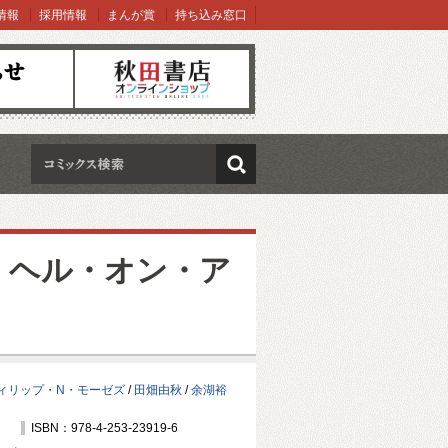
情報
採用情報
まんが賞
持ち込み窓口
オンラインショップ
検索
・ヘル・オン・ア
ィリップ・N・モーゼズ
/
田畑由秋
/
余湖裕
ISBN：978-4-253-23919-6