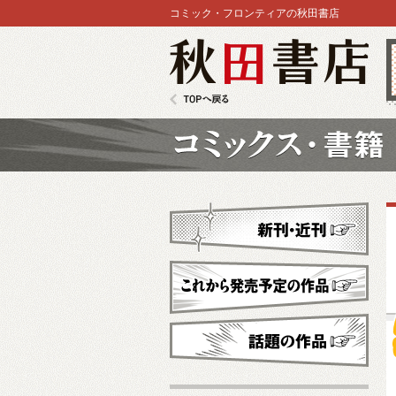
コミック・フロンティアの秋田書店
秋田書店
TOPへ戻る
コミックス
新刊・近刊
これから発売予定
話題の作品