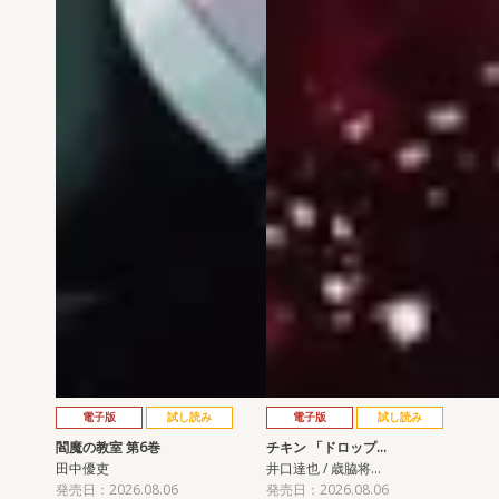
電子版
試し読み
電子版
試し読み
閻魔の教室 第6巻
チキン 「ドロップ…
田中優吏
井口達也 / 歳脇将…
発売日：2026.08.06
発売日：2026.08.06