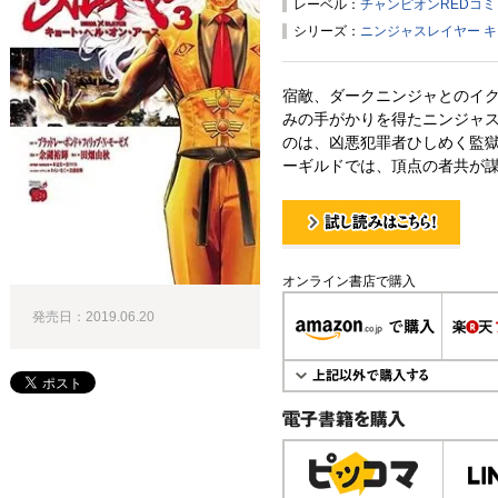
レーベル：
チャンピオンREDコ
シリーズ：
ニンジャスレイヤー 
宿敵、ダークニンジャとのイ
みの手がかりを得たニンジャ
のは、凶悪犯罪者ひしめく監獄
ーギルドでは、頂点の者共が謀略
試し読み！
オンライン書店で購入
発売日：2019.06.20
電子書籍で購入