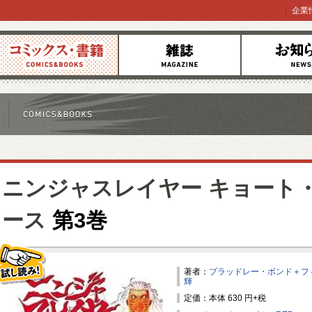
企業
コミックス
雑誌
お知らせ
ニンジャスレイヤー キョート
ース
第3巻
著者：
ブラッドレー・ボンド＋フ
輝
試し読み！
定価：本体 630 円+税