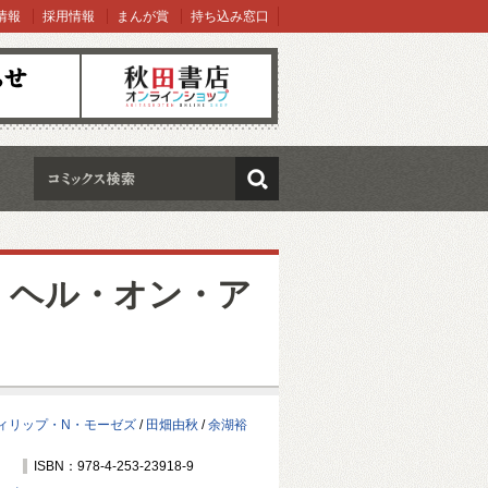
情報
採用情報
まんが賞
持ち込み窓口
オンラインショップ
検索
・ヘル・オン・ア
ィリップ・N・モーゼズ
/
田畑由秋
/
余湖裕
ISBN：978-4-253-23918-9