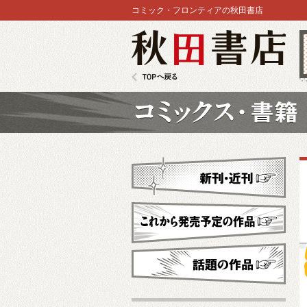
コミック・フロンティアの秋田書店
秋田書店
TOPへ戻る
コミックス
新刊・近刊
これから発売予定
話題の作品