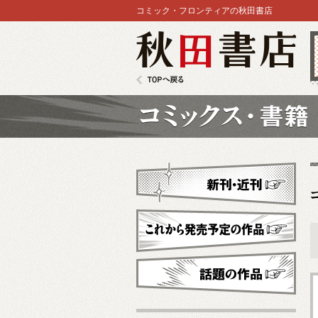
コミック・フロンティアの秋田書店
秋田書店
TOPへ戻る
コミックス
新刊・近刊
これから発売予定
話題の作品