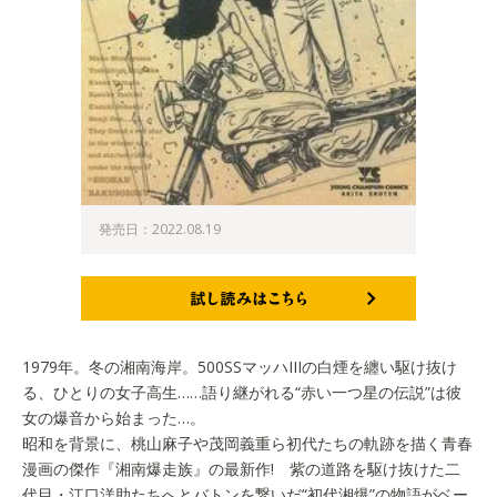
発売日：2022.08.19
試し読みはこちら
1979年。冬の湘南海岸。500SSマッハIIIの白煙を纏い駆け抜け
る、ひとりの女子高生……語り継がれる“赤い一つ星の伝説”は彼
女の爆音から始まった…。
昭和を背景に、桃山麻子や茂岡義重ら初代たちの軌跡を描く青春
漫画の傑作『湘南爆走族』の最新作! 紫の道路を駆け抜けた二
代目・江口洋助たちへとバトンを繋いだ“初代湘爆”の物語がベー