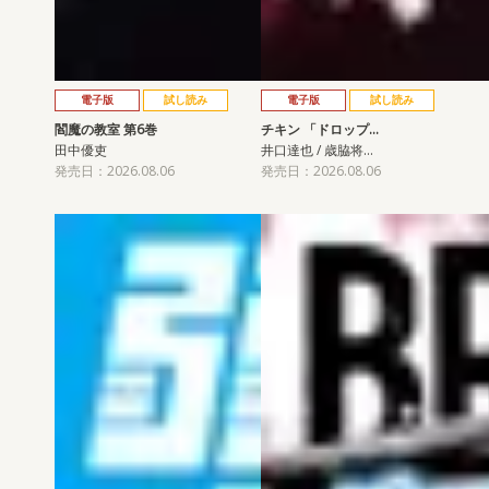
電子版
試し読み
電子版
試し読み
閻魔の教室 第6巻
チキン 「ドロップ…
田中優吏
井口達也 / 歳脇将…
発売日：2026.08.06
発売日：2026.08.06