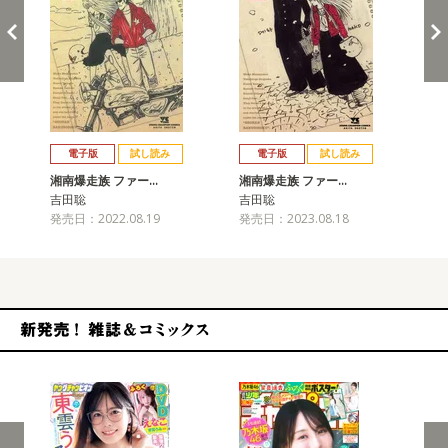
戻る
進む
電子版
試し読み
電子版
試し読み
湘南爆走族 ファー…
湘南爆走族 ファー…
湘
吉田聡
吉田聡
吉
発売日：2022.08.19
発売日：2023.08.18
発売
新発売！雑誌&コミックス