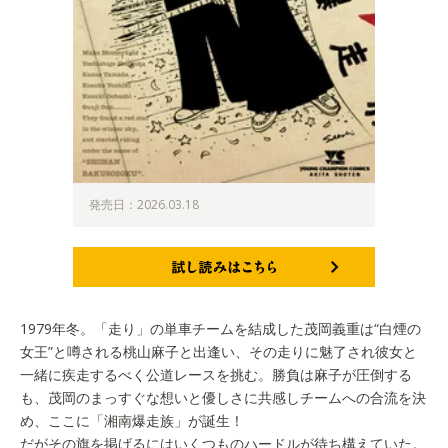
発売日：2026.03.18
試し読みはこちら
1979年冬。「走り」の単車チームを結成した茂岡義重は“白煙の
女王”と噂される桃山麻子と出逢い、その走りに魅了され彼女と
一緒に疾走するべく公道レースを挑む。勝負は麻子が圧倒する
も、茂岡のまっすぐな想いと優しさに共感しチームへの合流を決
め、ここに「湘南爆走族」が誕生！
だがその旗を掲げるにはいくつものハードルが待ち構えていた。