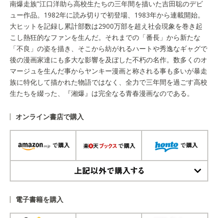
南爆走族”江口洋助ら高校生たちの三年間を描いた吉田聡のデビ
ュー作品。1982年に読み切りで初登場、1983年から連載開始。
大ヒットを記録し累計部数は2900万部を超え社会現象を巻き起
こし熱狂的なファンを生んだ。それまでの「番長」から新たな
「不良」の姿を描き、そこから紡がれるハートや秀逸なギャグで
後の漫画家達にも多大な影響を及ぼした不朽の名作。数多くのオ
マージュを生んだ事からヤンキー漫画と称される事も多いが暴走
族に特化して描かれた物語ではなく、全力で三年間を過ごす高校
生たちを綴った、『湘爆』は完全なる青春漫画なのである。
オンライン書店で購入
上記以外で購入する
電子書籍を購入