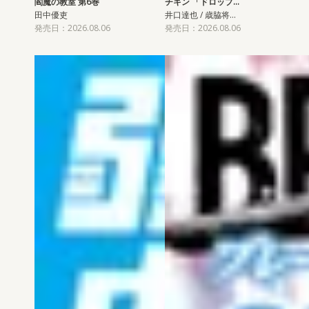
閻魔の教室 第6巻
チキン 「ドロップ…
田中優吏
井口達也 / 歳脇将…
発売日：2026.08.06
発売日：2026.08.06