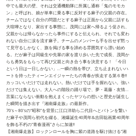
中でも最大の壁、それは交通機動隊に所属し通称「鬼のモモカ
ン」と呼ばれ、娘が単車に乗る事に反対する麻子の父親の存在。
チームではなく自分の問題だとする麻子は正面から父親に話すも
大喧嘩となり、家出する事態に。茂岡には家へ帰るよう促され、
父親からは帰らなかったら事件にすると伝えられ、それでも変わ
れない自分に涙を流す麻子。チームのメンバーも手を出せず黙っ
て見守るしかなく、旗を掲げる事を諦める雰囲気すら漂い始め
る。だが麻子は同級生や先輩の家を渡り歩いた先で成長、茂岡か
らも勇気をもらって再び父親と向き合う事を決意する！ 「今日
という日は一日しかない」…一瞬の熱を帯び、立ち止まれないハ
ートを持ったティーンエイジャーたちの青春が疾走する第６巻!!
カッコいいだけでは走れない。熱いだけでは手を握れない。強い
だけでは集えない。大人への階段の踊り場で、夢・葛藤・友情…
言葉にならない衝動を抱えまくったヤツらの想いと歴史が誕生し
た瞬間を描き出す『湘南爆走族』の最新作。
70's～80'sの“昭和”を背景に江口洋助ら二代目へとバトンを繋い
だ麻子や茂岡ら初代を綴る、湘爆誕生40周年&吉田聡画業40周年
を飾る不朽の“青春漫画”さらに加速!!
【湘南爆走族】ロックンロールを胸に紫の道路を駆け抜ける“湘