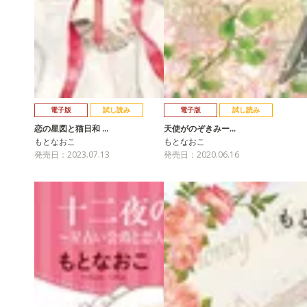
電子版
試し読み
電子版
試し読み
恋の星図と猫日和 …
天使がのぞきみー…
もとなおこ
もとなおこ
発売日：2023.07.13
発売日：2020.06.16