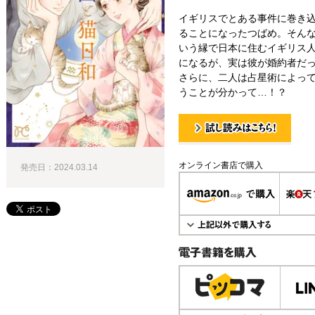
イギリスでとある事件に巻き
ることになったつばめ。そん
いう縁で日本に住むイギリス
になるが、実は彼が婚約者だ
さらに、二人は占星術によっ
うことが分かって…！？
試し読み！
オンライン書店で購入
発売日：2024.03.14
電子書籍で購入