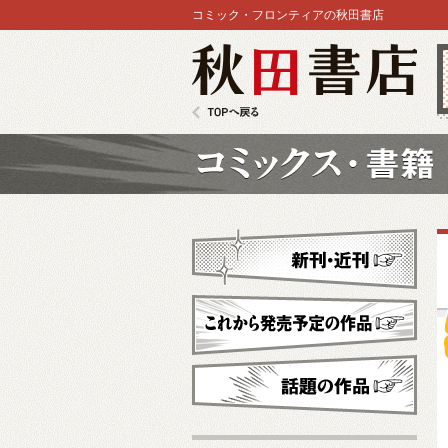
コミック・フロンティアの秋田書店
秋田書店
TOPへ戻る
コミックス
新刊・近刊
これから発売予定
話題の作品