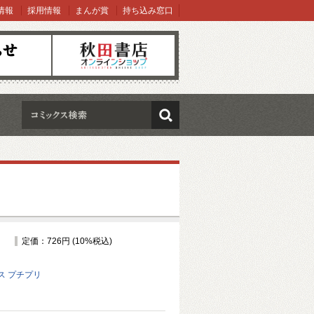
情報
採用情報
まんが賞
持ち込み窓口
オンラインショップ
検索
定価：726円 (10%税込)
ス プチプリ