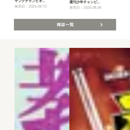
ヤングチャンピオ…
チャ
週刊少年チャンピ…
発売日：2026.08.10
発売
発売日：2026.08.06
雑誌一覧