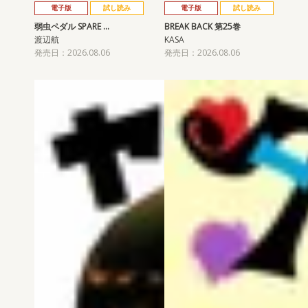
電子版
試し読み
電子版
試し読み
弱虫ペダル SPARE …
BREAK BACK 第25巻
渡辺航
KASA
発売日：2026.08.06
発売日：2026.08.06