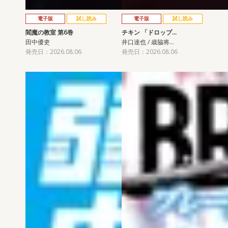
電子版
試し読み
電子版
試し読み
閻魔の教室 第6巻
チキン 「ドロップ…
田中優吏
井口達也 / 歳脇将…
発売日：2026.08.06
発売日：2026.08.06