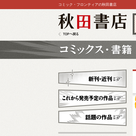
コミック・フロンティアの秋田書店
秋田書店
TOPへ戻る
コミックス
新刊・近刊
これから発売予定
話題の作品