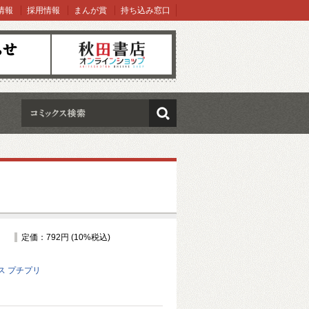
情報
採用情報
まんが賞
持ち込み窓口
オンラインショップ
検索
定価：792円 (10%税込)
ス プチプリ