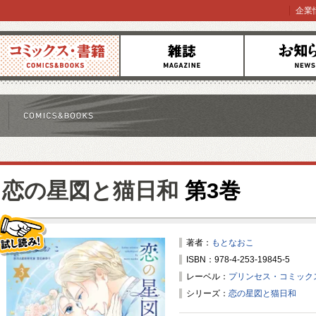
企業
コミックス
雑誌
お知らせ
恋の星図と猫日和
第3巻
著者：
もとなおこ
ISBN：978-4-253-19845-5
試し読み！
レーベル：
プリンセス・コミック
シリーズ：
恋の星図と猫日和