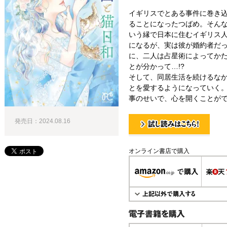
イギリスでとある事件に巻き
ることになったつばめ。そん
いう縁で日本に住むイギリス
になるが、実は彼が婚約者だ
に、二人は占星術によってか
とが分かって…!?
そして、同居生活を続けるな
とを愛するようになっていく
事のせいで、心を開くことがで
発売日：2024.08.16
試し読み！
オンライン書店で購入
電子書籍で購入