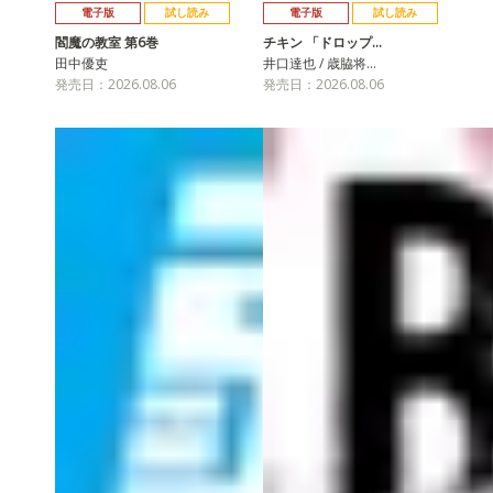
電子版
試し読み
電子版
試し読み
閻魔の教室 第6巻
チキン 「ドロップ…
田中優吏
井口達也 / 歳脇将…
発売日：2026.08.06
発売日：2026.08.06