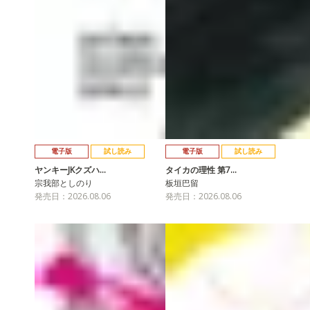
電子版
試し読み
電子版
試し読み
ヤンキーJKクズハ…
タイカの理性 第7…
宗我部としのり
板垣巴留
発売日：2026.08.06
発売日：2026.08.06