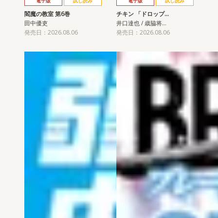
電子版
試し読み
電子版
試し読み
閻魔の教室 第6巻
チキン 「ドロップ…
田中優吏
井口達也 / 歳脇将…
発売日：2026.08.06
発売日：2026.08.06