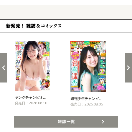
新発売！雑誌&コミックス
ヤングチャンピオ…
チャ
週刊少年チャンピ…
発売日：2026.08.10
発売
発売日：2026.08.06
雑誌一覧