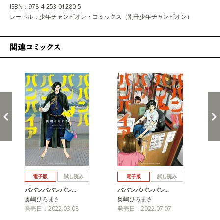
ISBN：978-4-253-01280-5
レーベル：少年チャンピオン・コミックス（別冊少年チャンピオン）
関連コミックス
戻る
進む
電子版
試し読み
電子版
試し読み
ババンババンバン…
ババンババンバン…
バ
奥嶋ひろまさ
奥嶋ひろまさ
奥
発売日：2022.03.08
発売日：2022.07.07
発売