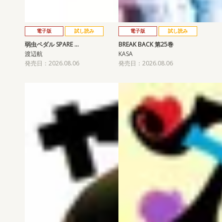
電子版
試し読み
電子版
試し読み
弱虫ペダル SPARE …
BREAK BACK 第25巻
渡辺航
KASA
発売日：2026.08.06
発売日：2026.08.06