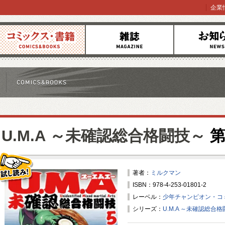
企業
コミックス
雑誌
お知らせ
U.M.A ～未確認総合格闘技～
第
著者：
ミルクマン
ISBN：978-4-253-01801-2
試し読み！
レーベル：
少年チャンピオン・コ
シリーズ：
U.M.A ～未確認総合