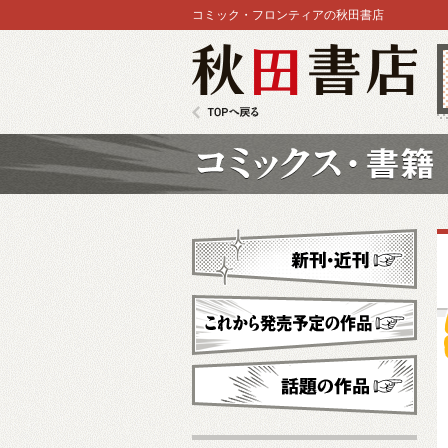
コミック・フロンティアの秋田書店
秋田書店
TOPへ戻る
コミックス
新刊・近刊
これから発売予定
話題の作品