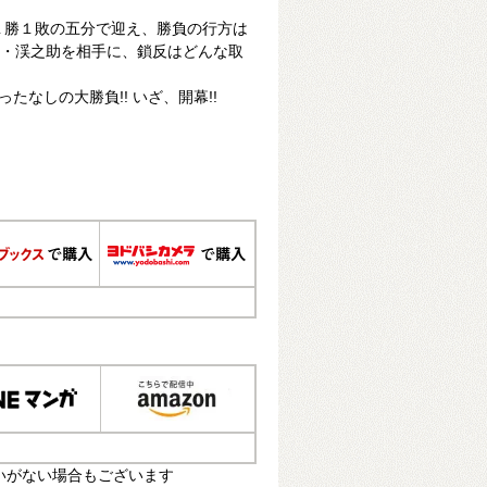
戦。１勝１敗の五分で迎え、勝負の行方は
横綱・渓之助を相手に、鎖反はどんな取
たなしの大勝負!! いざ、開幕!!
いがない場合もございます