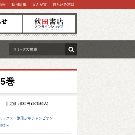
情報
採用情報
まんが賞
持ち込み窓口
オンラインショップ
検索
5巻
定価：935円 (10%税込)
ミックス（別冊少年チャンピオン）
格闘技～