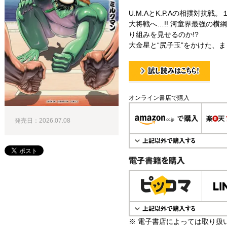
U.M.AとK.P.Aの相撲対抗
大将戦へ…!! 河童界最強の
り組みを見せるのか!?
大金星と“尻子玉”をかけた、まっ
試し読み！
オンライン書店で購入
発売日：2026.07.08
電子書籍で購入
※ 電子書店によっては取り扱