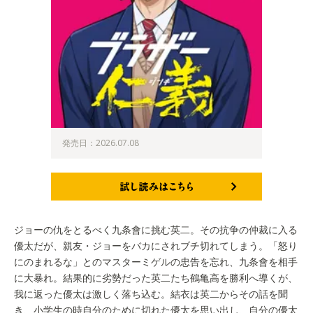
発売日：2026.07.08
試し読みはこちら
ジョーの仇をとるべく九条會に挑む英二。その抗争の仲裁に入る
優太だが、親友・ジョーをバカにされブチ切れてしまう。「怒り
にのまれるな」とのマスターミゲルの忠告を忘れ、九条會を相手
に大暴れ。結果的に劣勢だった英二たち鶴亀高を勝利へ導くが、
我に返った優太は激しく落ち込む。結衣は英二からその話を聞
き、小学生の時自分のために切れた優太を思い出し、自分の優太