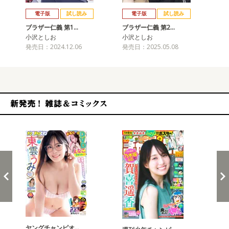
戻る
進む
電子版
試し読み
電子版
試し読み
ブラザー仁義 第1…
ブラザー仁義 第2…
ブ
小沢としお
小沢としお
小
発売日：2024.12.06
発売日：2025.05.08
発売
新発売！雑誌&コミックス
ヤングチャンピオ…