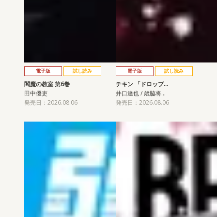
電子版
試し読み
電子版
試し読み
閻魔の教室 第6巻
チキン 「ドロップ…
田中優吏
井口達也 / 歳脇将…
発売日：2026.08.06
発売日：2026.08.06