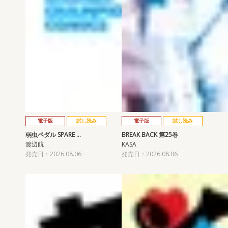
電子版
試し読み
電子版
試し読み
弱虫ペダル SPARE …
BREAK BACK 第25巻
渡辺航
KASA
発売日：2026.08.06
発売日：2026.08.06