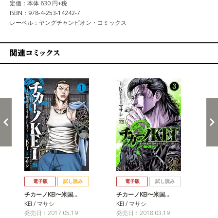
定価：本体 630 円+税
ISBN：978-4-253-14242-7
レーベル：ヤングチャンピオン・コミックス
関連コミックス
戻る
進む
電子版
試し読み
電子版
試し読み
チカーノKEI〜米国…
チカーノKEI〜米国…
チカ
KEI / マサシ
KEI / マサシ
KE
発売日：2017.05.19
発売日：2018.03.19
発売