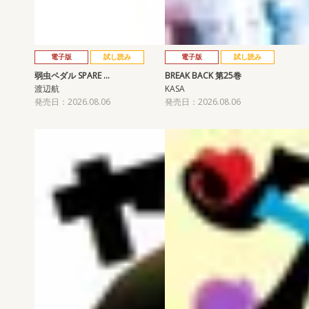
電子版
試し読み
電子版
試し読み
弱虫ペダル SPARE …
BREAK BACK 第25巻
渡辺航
KASA
発売日：2026.08.06
発売日：2026.08.06