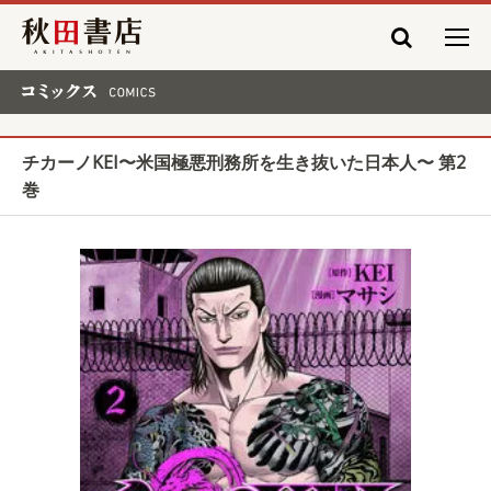
秋田書店
コミックス COMICS
チカーノKEI〜米国極悪刑務所を生き抜いた日本人〜 第2
巻