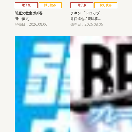
電子版
試し読み
電子版
試し読み
閻魔の教室 第6巻
チキン 「ドロップ…
田中優吏
井口達也 / 歳脇将…
発売日：2026.08.06
発売日：2026.08.06