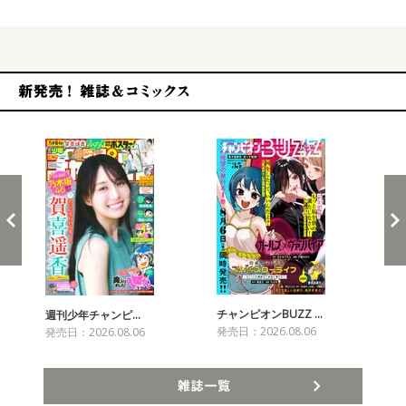
新発売！雑誌&コミックス
チャンピオンBUZZ …
プリ
週刊少年チャンピ…
発売日：2026.08.06
発売
発売日：2026.08.06