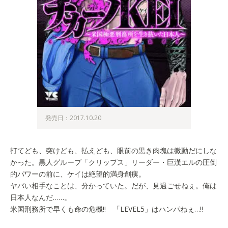
発売日：2017.10.20
打てども、突けども、払えども、眼前の黒き肉塊は微動だにしな
かった。黒人グループ「クリップス」リーダー・巨漢エルの圧倒
的パワーの前に、ケイは絶望的満身創痍。
ヤバい相手なことは、分かっていた。だが、見過ごせねぇ。俺は
日本人なんだ……。
米国刑務所で早くも命の危機!! 「LEVEL5」はハンパねぇ…!!