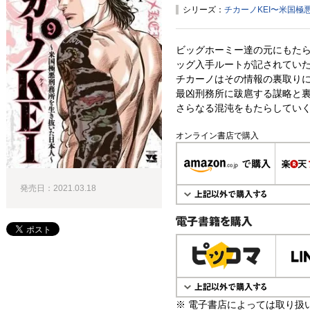
シリーズ：
チカーノKEI〜米国
ビッグホーミー達の元にもたら
ッグ入手ルートが記されていた
チカーノはその情報の裏取りに
最凶刑務所に跋扈する謀略と
さらなる混沌をもたらしていく!
オンライン書店で購入
発売日：2021.03.18
電子書籍で購入
※ 電子書店によっては取り扱