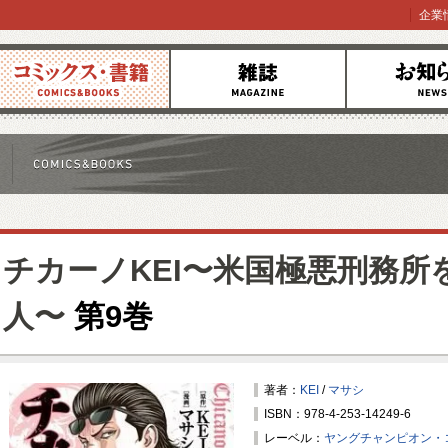
企業
コミックス
雑誌
お知らせ
チカーノKEI〜米国極悪刑務所
人〜
第9巻
著者：
KEI
/
マサシ
ISBN：978-4-253-14249-6
レーベル：
ヤングチャンピオン・