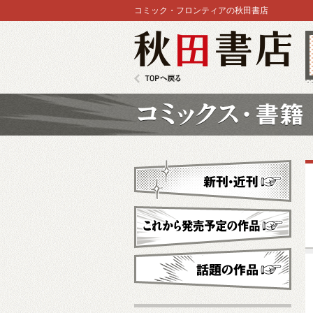
コミック・フロンティアの秋田書店
秋田書店
TOPへ戻る
コミックス
新刊・近刊
これから発売予定
話題の作品