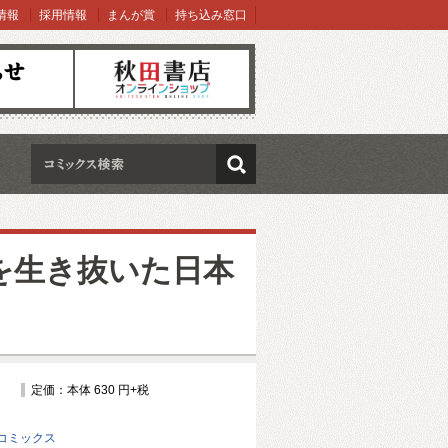
情報
採用情報
まんが賞
持ち込み窓口
オンラインショップ
検索
を生き抜いた日本
定価：本体 630 円+税
コミックス