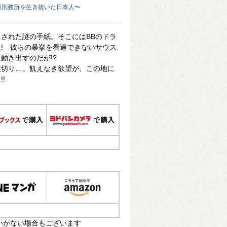
極悪刑務所を生き抜いた日本人〜
された謎の手紙。そこにはBBのドラ
! 彼らの暴挙を看過できないサウス
動き出すのだが!?
裏切り…。飢えなき欲望が、この地に
!
いがない場合もございます