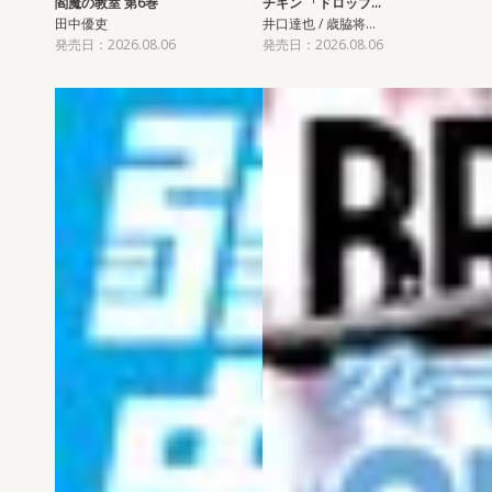
閻魔の教室 第6巻
チキン 「ドロップ…
田中優吏
井口達也 / 歳脇将…
発売日：2026.08.06
発売日：2026.08.06