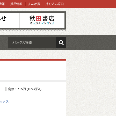
情報
採用情報
まんが賞
持ち込み窓口
オンラインショップ
検索
定価：715円 (10%税込)
ミックス