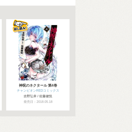
神呪のネクタール 第4巻
チャンピオンREDコミックス
吉野弘幸 / 佐藤健悦
発売日：2018.05.18