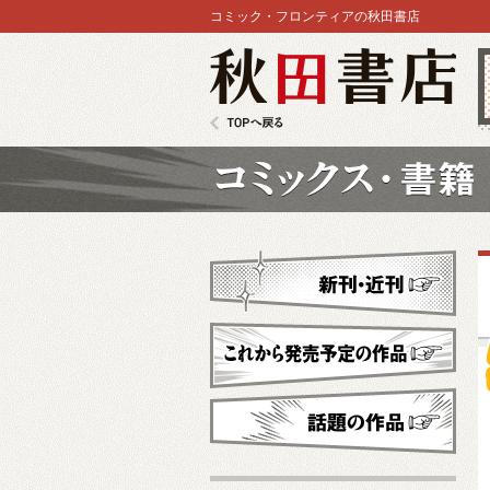
コミック・フロンティアの秋田書店
秋田書店
TOPへ戻る
コミックス
新刊・近刊
これから発売予定
話題の作品