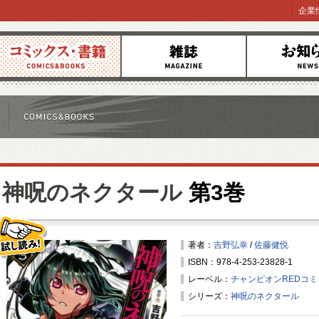
企業
コミックス
雑誌
お知らせ
神呪のネクタール
第3巻
著者：
吉野弘幸
/
佐藤健悦
ISBN：978-4-253-23828-1
試し読み！
レーベル：
チャンピオンREDコ
シリーズ：
神呪のネクタール