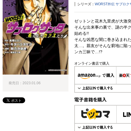
シリーズ：
WORST外伝 サブロ
ゼットンと花木九里虎が大激突
そんな出来事の裏で、謎の半
始める!!
そんな凶悪な闇に巻き込まれ
太…。親友がそんな窮地に陥
ンカ三昧で…!?
オンライン書店で購入
発売日：2023.01.06
電子書籍で購入