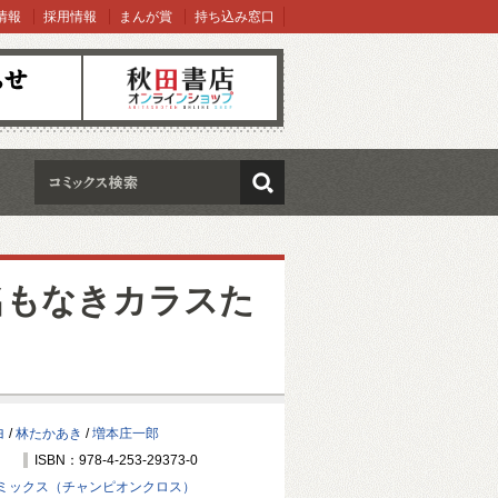
情報
採用情報
まんが賞
持ち込み窓口
オンラインショップ
検索
 名もなきカラスた
ヨ
/
林たかあき
/
増本庄一郎
ISBN：978-4-253-29373-0
ミックス（チャンピオンクロス）