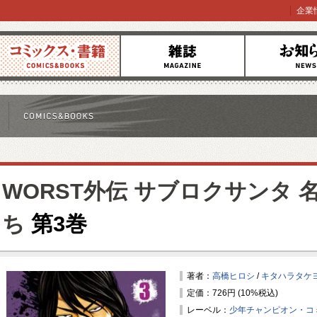
企業
コミックス
雑誌
お知らせ
WORST外伝 サブロクサンタ
ち
第3巻
著者：
高橋ヒロシ
/
キタハラタケ
定価：726円 (10%税込)
レーベル：
少年チャンピオン・コ