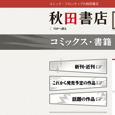
コミック・フロンティアの秋田書店
秋田書店
TOPへ戻る
コミックス
新刊・近刊
これから発売予定
話題の作品