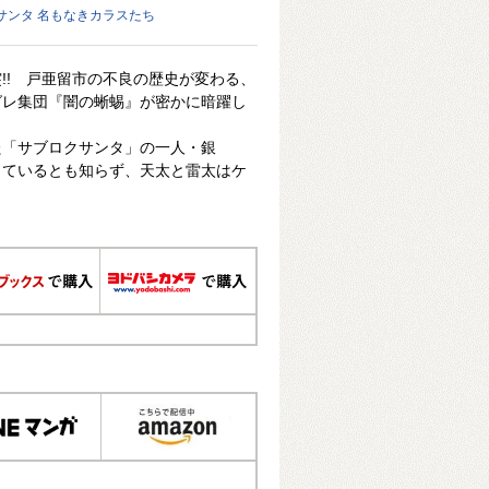
クサンタ 名もなきカラスたち
!! 戸亜留市の不良の歴史が変わる、
グレ集団『闇の蜥蜴』が密かに暗躍し
た「サブロクサンタ」の一人・銀
っているとも知らず、天太と雷太はケ