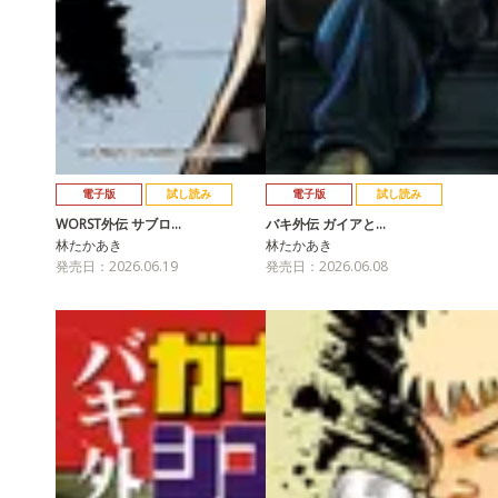
電子版
試し読み
電子版
試し読み
WORST外伝 サブロ…
バキ外伝 ガイアと…
林たかあき
林たかあき
発売日：2026.06.19
発売日：2026.06.08