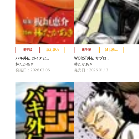
電子版
試し読み
電子版
試し読み
バキ外伝 ガイアと…
WORST外伝 サブロ…
林たかあき
林たかあき
発売日：2026.03.06
発売日：2026.01.13