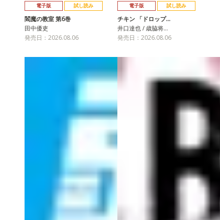
電子版
試し読み
電子版
試し読み
閻魔の教室 第6巻
チキン 「ドロップ…
田中優吏
井口達也 / 歳脇将…
発売日：2026.08.06
発売日：2026.08.06