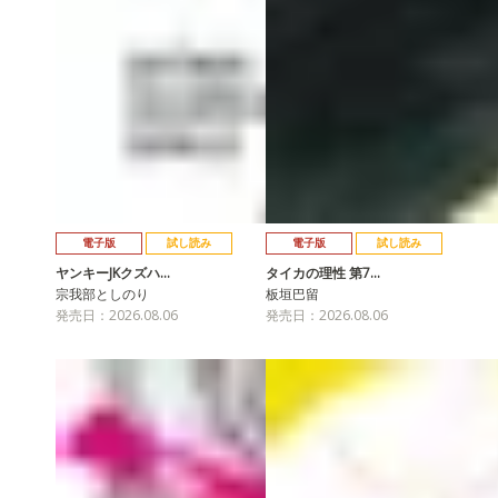
電子版
試し読み
電子版
試し読み
ヤンキーJKクズハ…
タイカの理性 第7…
宗我部としのり
板垣巴留
発売日：2026.08.06
発売日：2026.08.06