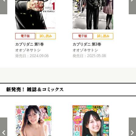
戻る
進む
電子版
試し読み
電子版
試し読み
カブリダニ 第1巻
カブリダニ 第3巻
カ
オオゾネサトシ
オオゾネサトシ
オ
発売日：2024.09.06
発売日：2025.05.08
発売
新発売！雑誌&コミックス