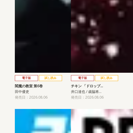
電子版
試し読み
電子版
試し読み
閻魔の教室 第6巻
チキン 「ドロップ…
田中優吏
井口達也 / 歳脇将…
発売日：2026.08.06
発売日：2026.08.06