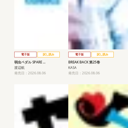
電子版
試し読み
電子版
試し読み
弱虫ペダル SPARE …
BREAK BACK 第25巻
渡辺航
KASA
発売日：2026.08.06
発売日：2026.08.06