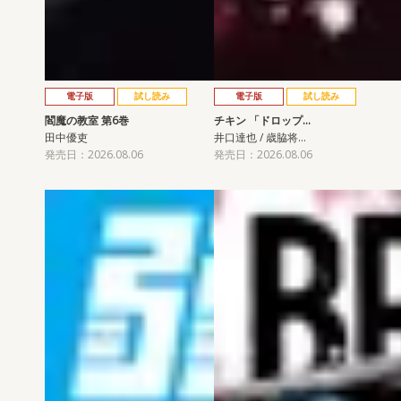
電子版
試し読み
電子版
試し読み
閻魔の教室 第6巻
チキン 「ドロップ…
田中優吏
井口達也 / 歳脇将…
発売日：2026.08.06
発売日：2026.08.06