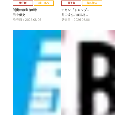
電子版
試し読み
電子版
試し読み
閻魔の教室 第6巻
チキン 「ドロップ…
田中優吏
井口達也 / 歳脇将…
発売日：2026.08.06
発売日：2026.08.06