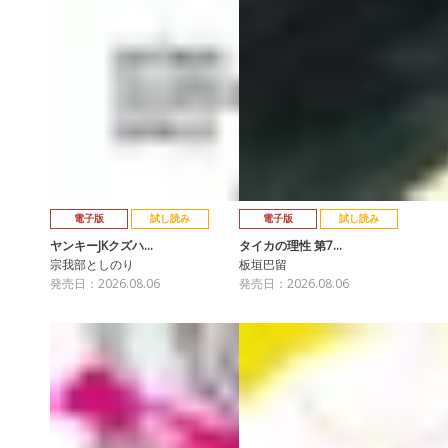
電子版
試し読み
電子版
試し読み
ヤンキーJKクズハ…
タイカの理性 第7…
宗我部としのり
板垣巴留
発売日：2026.08.06
発売日：2026.08.06