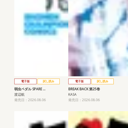
電子版
試し読み
電子版
試し読み
弱虫ペダル SPARE …
BREAK BACK 第25巻
渡辺航
KASA
発売日：2026.08.06
発売日：2026.08.06