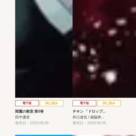
電子版
試し読み
電子版
試し読み
閻魔の教室 第6巻
チキン 「ドロップ…
田中優吏
井口達也 / 歳脇将…
発売日：2026.08.06
発売日：2026.08.06