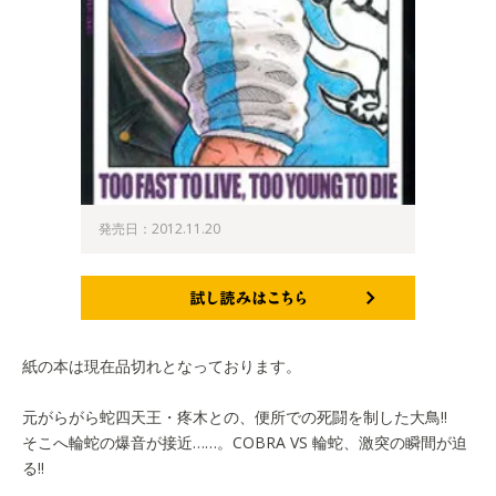
発売日：2012.11.20
試し読みはこちら
紙の本は現在品切れとなっております。
元がらがら蛇四天王・疼木との、便所での死闘を制した大鳥!!
そこへ輪蛇の爆音が接近……。COBRA VS 輪蛇、激突の瞬間が迫
る!!