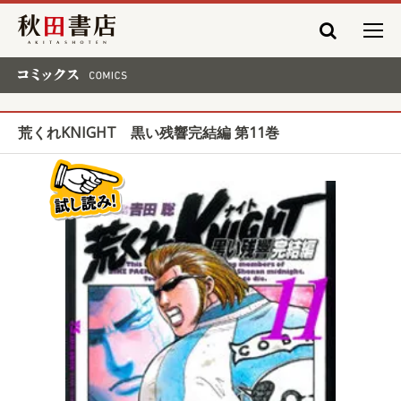
秋田書店
コミックス COMICS
荒くれKNIGHT 黒い残響完結編 第11巻