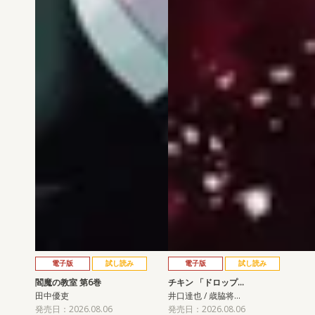
電子版
試し読み
電子版
試し読み
閻魔の教室 第6巻
チキン 「ドロップ…
田中優吏
井口達也 / 歳脇将…
発売日：2026.08.06
発売日：2026.08.06