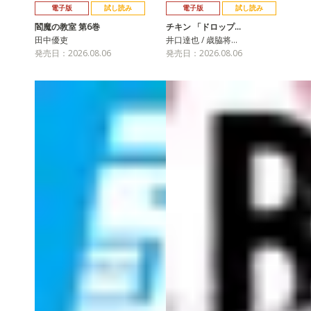
電子版
試し読み
電子版
試し読み
閻魔の教室 第6巻
チキン 「ドロップ…
田中優吏
井口達也 / 歳脇将…
発売日：2026.08.06
発売日：2026.08.06