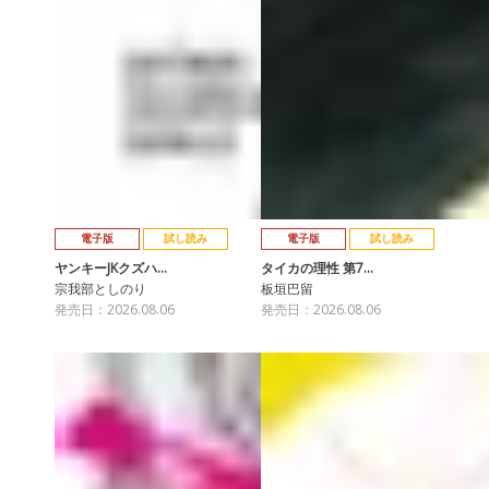
電子版
試し読み
電子版
試し読み
ヤンキーJKクズハ…
タイカの理性 第7…
宗我部としのり
板垣巴留
発売日：2026.08.06
発売日：2026.08.06