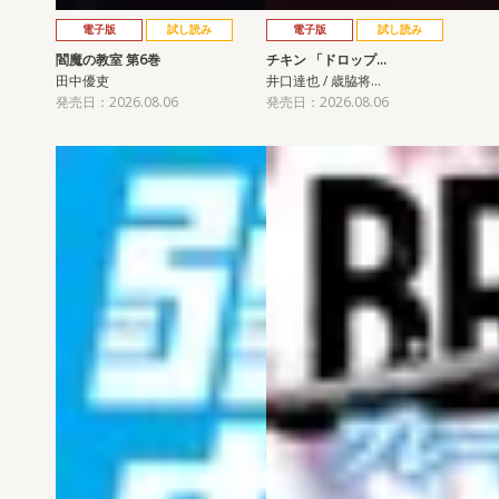
電子版
試し読み
電子版
試し読み
閻魔の教室 第6巻
チキン 「ドロップ…
田中優吏
井口達也 / 歳脇将…
発売日：2026.08.06
発売日：2026.08.06