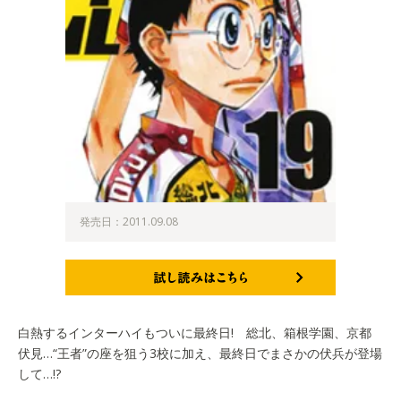
発売日：2011.09.08
試し読みはこちら
白熱するインターハイもついに最終日! 総北、箱根学園、京都
伏見…“王者”の座を狙う3校に加え、最終日でまさかの伏兵が登場
して…!?