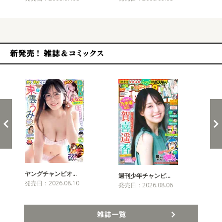
新発売！雑誌&コミックス
ヤングチャンピオ…
チャ
週刊少年チャンピ…
発売日：2026.08.10
発売
発売日：2026.08.06