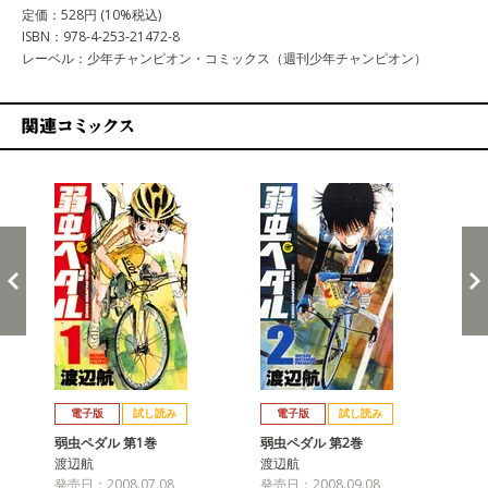
定価：528円 (10%税込)
ISBN：978-4-253-21472-8
レーベル：少年チャンピオン・コミックス（週刊少年チャンピオン）
関連コミックス
戻る
進む
電子版
試し読み
電子版
試し読み
弱虫ペダル 第1巻
弱虫ペダル 第2巻
弱
渡辺航
渡辺航
渡
発売日：2008.07.08
発売日：2008.09.08
発売