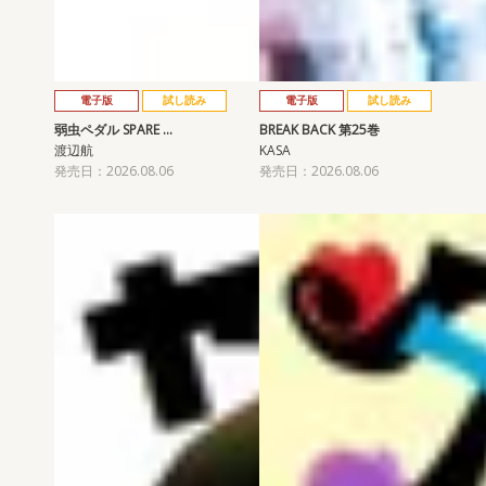
電子版
試し読み
電子版
試し読み
弱虫ペダル SPARE …
BREAK BACK 第25巻
渡辺航
KASA
発売日：2026.08.06
発売日：2026.08.06