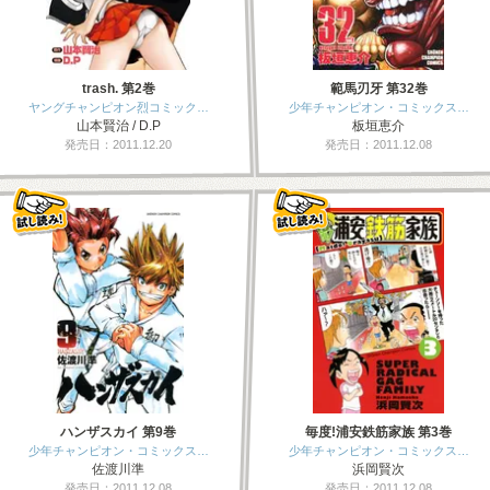
trash. 第2巻
範馬刃牙 第32巻
ヤングチャンピオン烈コミック…
少年チャンピオン・コミックス…
山本賢治 / D.P
板垣恵介
発売日：2011.12.20
発売日：2011.12.08
ハンザスカイ 第9巻
毎度!浦安鉄筋家族 第3巻
少年チャンピオン・コミックス…
少年チャンピオン・コミックス…
佐渡川準
浜岡賢次
発売日：2011.12.08
発売日：2011.12.08