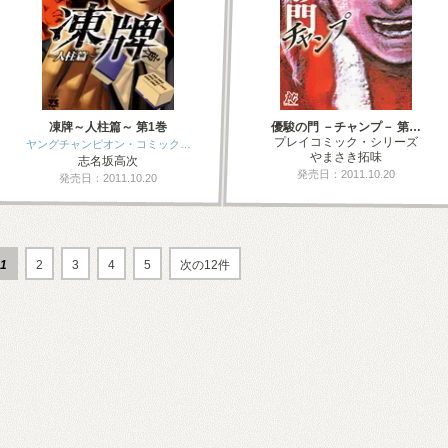
凍牌～人柱篇～ 第1巻
優駿の門 －チャンプ－ 第…
プレイコミック・シリーズ
ヤングチャンピオン・コミック…
やまさき拓味
志名坂高次
発売日：2011.10.20
発売日：2011.10.20
1
2
3
4
5
次の12件