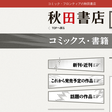
コミック・フロンティアの秋田書店
秋田書店
TOPへ戻る
コミックス
新刊・近刊
これから発売予定
話題の作品