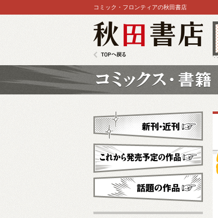
コミック・フロンティアの秋田書店
秋田書店
TOPへ戻る
コミックス
新刊・近刊
これから発売予定
話題の作品