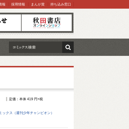
情報
採用情報
まんが賞
持ち込み窓口
オンラインショップ
検索
定価：本体 419 円+税
ミックス（週刊少年チャンピオン）