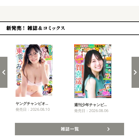
新発売！雑誌&コミックス
ヤングチャンピオ…
チャ
週刊少年チャンピ…
発売日：2026.08.10
発売
発売日：2026.08.06
雑誌一覧