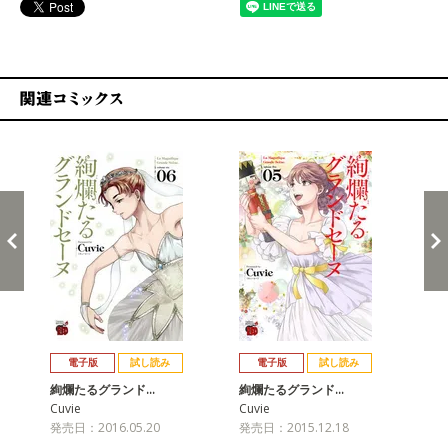
関連コミックス
戻る
進む
電子版
試し読み
電子版
試し読み
絢爛たるグランド…
絢爛たるグランド…
絢
Cuvie
Cuvie
Cuv
発売日：2016.05.20
発売日：2015.12.18
発売