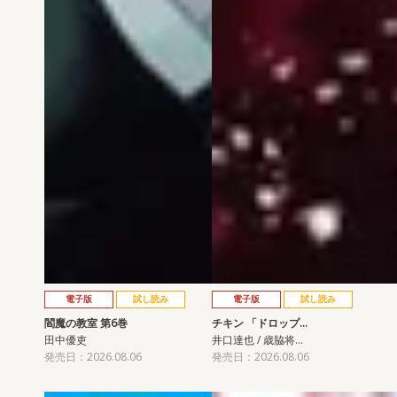
電子版
試し読み
電子版
試し読み
閻魔の教室 第6巻
チキン 「ドロップ…
田中優吏
井口達也 / 歳脇将…
発売日：2026.08.06
発売日：2026.08.06