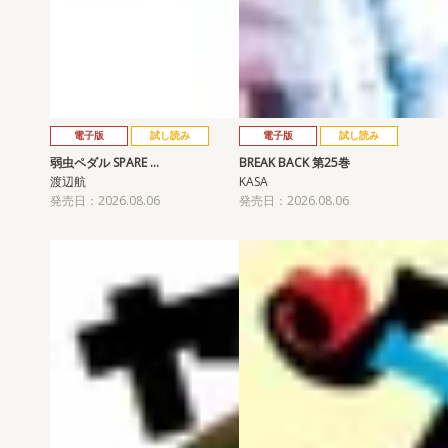
電子版
試し読み
電子版
試し読み
弱虫ペダル SPARE …
BREAK BACK 第25巻
渡辺航
KASA
発売日：2026.08.06
発売日：2026.08.06