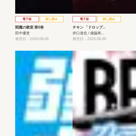
電子版
試し読み
電子版
試し読み
閻魔の教室 第6巻
チキン 「ドロップ…
田中優吏
井口達也 / 歳脇将…
発売日：2026.08.06
発売日：2026.08.06