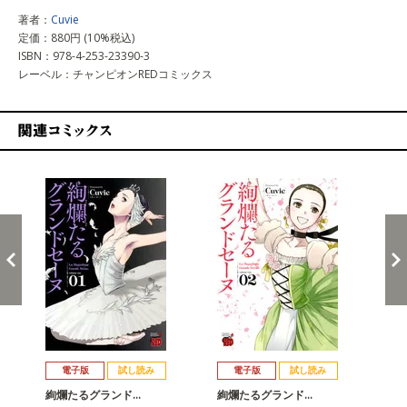
著者：
Cuvie
定価：880円 (10%税込)
ISBN：978-4-253-23390-3
レーベル：チャンピオンREDコミックス
関連コミックス
戻る
進む
電子版
試し読み
電子版
試し読み
絢爛たるグランド…
絢爛たるグランド…
絢