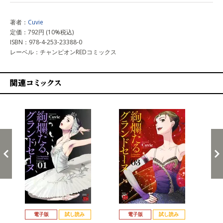
著者：
Cuvie
定価：792円 (10%税込)
ISBN：978-4-253-23388-0
レーベル：チャンピオンREDコミックス
関連コミックス
戻る
進む
電子版
試し読み
電子版
試し読み