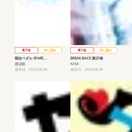
電子版
試し読み
電子版
試し読み
弱虫ペダル SPARE …
BREAK BACK 第25巻
渡辺航
KASA
発売日：2026.08.06
発売日：2026.08.06