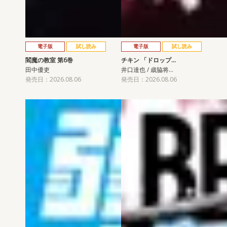
電子版
試し読み
電子版
試し読み
閻魔の教室 第6巻
チキン 「ドロップ…
田中優吏
井口達也 / 歳脇将…
発売日：2026.08.06
発売日：2026.08.06